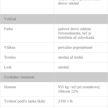
drevo: odolné
Vzhľad
Farba
jadrové drevo odtiene
červenohnedej, beľ je
šedobiela až ružovkastá
Vlákna
prevažne poprepletané
Textúra
stredná až hrubá
Lesk
stredný
Fyzikálne vlastnosti
Hustota
955 kg / m3 pri zostatkovej
vlhkosti 12%
Tvrdosť podľa Janka škály
2350 v lb