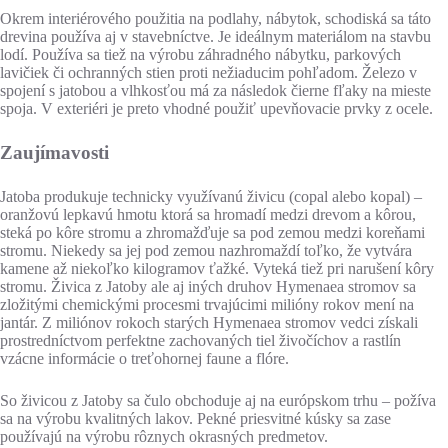
Okrem interiérového použitia na podlahy, nábytok, schodiská sa táto
drevina používa aj v stavebníctve. Je ideálnym materiálom na stavbu
lodí. Používa sa tiež na výrobu záhradného nábytku, parkových
lavičiek či ochranných stien proti nežiaducim pohľadom. Železo v
spojení s jatobou a vlhkosťou má za následok čierne fľaky na mieste
spoja. V exteriéri je preto vhodné použiť upevňovacie prvky z ocele.
Zaujímavosti
Jatoba produkuje technicky využívanú živicu (copal alebo kopal) –
oranžovú lepkavú hmotu ktorá sa hromadí medzi drevom a kôrou,
steká po kôre stromu a zhromažďuje sa pod zemou medzi koreňami
stromu. Niekedy sa jej pod zemou nazhromaždí toľko, že vytvára
kamene až niekoľko kilogramov ťažké. Vyteká tiež pri narušení kôry
stromu. Živica z Jatoby ale aj iných druhov Hymenaea stromov sa
zložitými chemickými procesmi trvajúcimi milióny rokov mení na
jantár. Z miliónov rokoch starých Hymenaea stromov vedci získali
prostredníctvom perfektne zachovaných tiel živočíchov a rastlín
vzácne informácie o treťohornej faune a flóre.
So živicou z Jatoby sa čulo obchoduje aj na európskom trhu – požíva
sa na výrobu kvalitných lakov. Pekné priesvitné kúsky sa zase
používajú na výrobu rôznych okrasných predmetov.