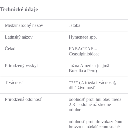
Technické údaje
Medzinárodný názov
Jatoba
Latinský názov
Hymenaea spp.
Čelaď
FABACEAE –
Ceasalpinioideae
Prirodzený výskyt
Južná Amerika (najmä
Brazília a Peru)
Trvácnosť
**** (2. trieda trvácnosti),
dlhá životnosť
Prirodzená odolnosť
odolnosť proti hnilobe: trieda
2-3 – odolné až stredne
odolné
odolnosť proti drevokaznému
hmyzu napádajúcemu suché