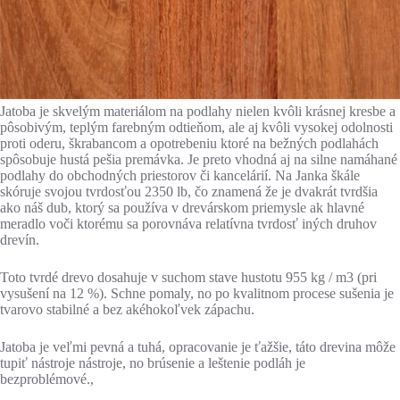
Jatoba je skvelým materiálom na podlahy nielen kvôli krásnej kresbe a
pôsobivým, teplým farebným odtieňom, ale aj kvôli vysokej odolnosti
proti oderu, škrabancom a opotrebeniu ktoré na bežných podlahách
spôsobuje hustá pešia premávka. Je preto vhodná aj na silne namáhané
podlahy do obchodných priestorov či kancelárií. Na Janka škále
skóruje svojou tvrdosťou 2350 lb, čo znamená že je dvakrát tvrdšia
ako náš dub, ktorý sa používa v drevárskom priemysle ak hlavné
meradlo voči ktorému sa porovnáva relatívna tvrdosť iných druhov
drevín.
Toto tvrdé drevo dosahuje v suchom stave hustotu 955 kg / m3 (pri
vysušení na 12 %). Schne pomaly, no po kvalitnom procese sušenia je
tvarovo stabilné a bez akéhokoľvek zápachu.
Jatoba je veľmi pevná a tuhá, opracovanie je ťažšie, táto drevina môže
tupiť nástroje nástroje, no brúsenie a leštenie podláh je
bezproblémové.,