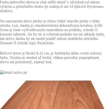
Farba jadrového dreva sa však môže meniť v závislosti od miesta
výskytu a príslušného druhu (je známych asi 14 žijúcich Hymenaea
druhov).
Na narezanom dreve jatoby je občas vidieť tmavšie pruhy o šírke
zhruba 1cm. Jatoba je charakteristická dekoratívnou kresbou, kvôli
čomu je často vyhľadávaným materiálom na podlahy, schody či
luxusný nábytok. Ak by ste si vyberali podlahu len na základe farby,
tak drevo Jatoba by ste mohli použiť miesto drahšieho afrického
Doussie či Afzelie Apa/ Pachyloba.
Beľové drevo je široké 6-12 cm, je šedobielej alebo svetlo ružovej
farby. Textúra je stredná až hrubá, vlákna prevažne poprepletané,
drevo má prirodzený, zlatistý lesk.