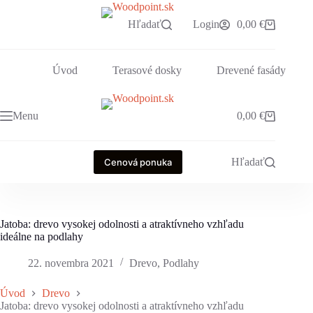
Skip
to
Hľadať
Login
0,00
€
Shopping
content
cart
Úvod
Terasové dosky
Drevené fasády
Menu
0,00
€
Shopping
cart
Hľadať
Cenová ponuka
Jatoba: drevo vysokej odolnosti a atraktívneho vzhľadu
ideálne na podlahy
22. novembra 2021
Drevo
,
Podlahy
Úvod
Drevo
Jatoba: drevo vysokej odolnosti a atraktívneho vzhľadu