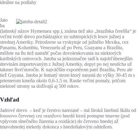
ideálne na podlahy
Jato
ba
(latinský názov Hymenaea spp.), známa tiež ako „brazílska čerešňa“ je
veľmi tvrdé drevo pochádzajúce zo subtropických lesov južnej a
strednej Ameriky. Prirodzene sa vyskytuje od južného Mexika, cez
Panamu, Kolumbiu, Venezuelu až po Peru, Guayanu a Brazíliu,
môžete na ňu tiež natrafiť počas dovolenkovania na niektorých
karibských ostrovoch. Jatoba sa jednoznačne radí k najobľúbenejším
drevinám importovaným z Južnej Ameriky, dopyt po nej neutícha už
takmer štvrťstoročie. K najväčším exportérom patrí Brazília, Peru ale
tiež Guyana. Jatoba je listnatý strom ktorý narastá do výšky 30-45 m s
priemerom kmeňa okolo 0,6-1,5 m. Rastie veľmi pomaly, pričom
niektoré stromy sa dožívajú aj 500 rokov.
Vzhľad
Jadrové drevo – keď je čerstvo narezané – má širokú farebnú škálu od
lososovo červenej cez oranžovo hnedú ktorá postupne tmavne (pod
vplyvom slnečného žiarenia a oxidácie) do červeno hnedej až
tmavohnedej niekedy dokonca s hnedofialovým odtieňom.