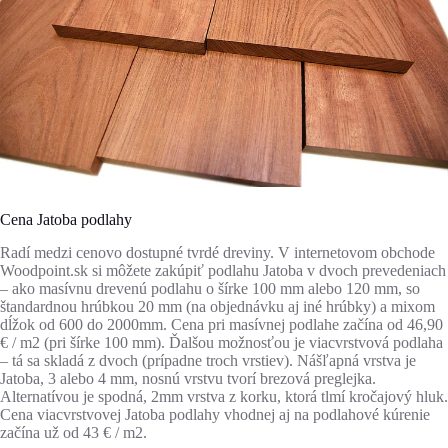
Cena Jatoba podlahy
Radí medzi cenovo dostupné tvrdé dreviny. V internetovom obchode
Woodpoint.sk si môžete zakúpiť podlahu Jatoba v dvoch prevedeniach
– ako masívnu drevenú podlahu o šírke 100 mm alebo 120 mm, so
štandardnou hrúbkou 20 mm (na objednávku aj iné hrúbky) a mixom
dĺžok od 600 do 2000mm. Cena pri masívnej podlahe začína od 46,90
€ / m2 (pri šírke 100 mm). Ďalšou možnosťou je viacvrstvová podlaha
– tá sa skladá z dvoch (prípadne troch vrstiev). Nášľapná vrstva je
Jatoba, 3 alebo 4 mm, nosnú vrstvu tvorí brezová preglejka.
Alternatívou je spodná, 2mm vrstva z korku, ktorá tlmí kročajový hluk.
Cena viacvrstvovej Jatoba podlahy vhodnej aj na podlahové kúrenie
začína už od 43 € / m2.