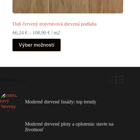
Dub červený trojvrstvová drevená podlaha
Price
66,24
€
–
108,90
€
/ m2
range:
Tento
66,24 €
Výber možností
produkt
through
má
108,90 €
viacero
variantov.
Možnosti
si
Z blogu...
môžete
vybrať
na
stránke
Moderné drevené fasády: top trendy
produktu.
Moderné drevené ploty a oplotenia: stavte na
životnosť