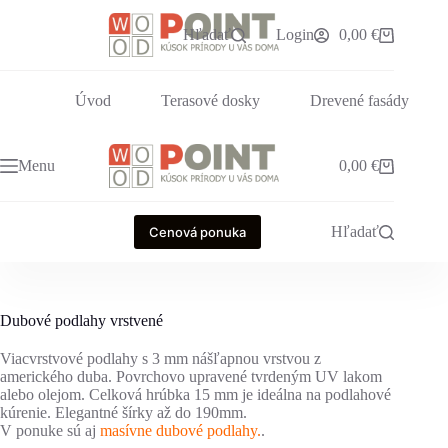
Skip
to
Hľadať
Login
0,00
€
Shopping
content
cart
Úvod
Terasové dosky
Drevené fasády
Menu
0,00
€
Shopping
cart
Hľadať
Cenová ponuka
Dubové podlahy vrstvené
Viacvrstvové podlahy s 3 mm nášľapnou vrstvou z
amerického duba. Povrchovo upravené tvrdeným UV lakom
alebo olejom. Celková hrúbka 15 mm je ideálna na podlahové
kúrenie. Elegantné šírky až do 190mm.
V ponuke sú aj
masívne dubové podlahy.
.